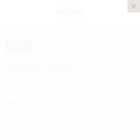
Skip to main content
HOME
Registrace uživatele
*
Povinný údaj
Jméno
*
Uživatelské jméno
*