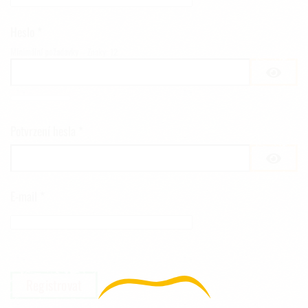
Heslo
*
Minimální požadavky
– Znaky: 12
Potvrzení hesla
*
E-mail
*
Captcha
*
Registrovat